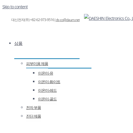
Skip to content
대신전자(주) +82-62-973-9516
|
ds-co@daum.net
상품
피부미용 제품
이온미-유
이온미-화이트
이온미-레드
이온미-골드
전자 부품
진단 제품