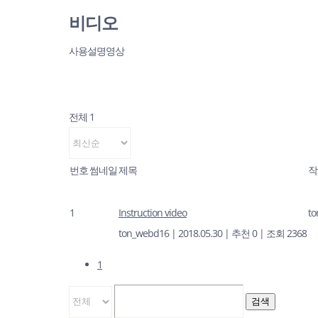
비디오
사용설명영상
전체 1
번호
썸네일
제목
작
1
Instruction video
t
ton_webd16
|
2018.05.30
|
추천 0
|
조회 2368
1
검색