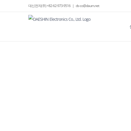
Skip
대신전자(주) +82-62-973-9516
|
ds-co@daum.net
to
content