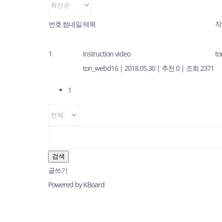
번호
썸네일
제목
작
1
Instruction video
t
ton_webd16
|
2018.05.30
|
추천 0
|
조회 2371
1
검색
글쓰기
Powered by KBoard