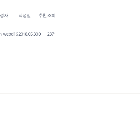
성자
작성일
추천
조회
on_webd16
2018.05.30
0
2371
대신전자